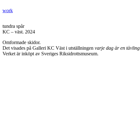
Hoppa
till
work
jonas bentzer
innehåll
tundra spår
KC – väst. 2024
Omformade skidor.
Det visades på Galleri KC Väst i utställningen
varje dag är en tävling
Verket är inköpt av Sveriges Riksidrottsmuseum.