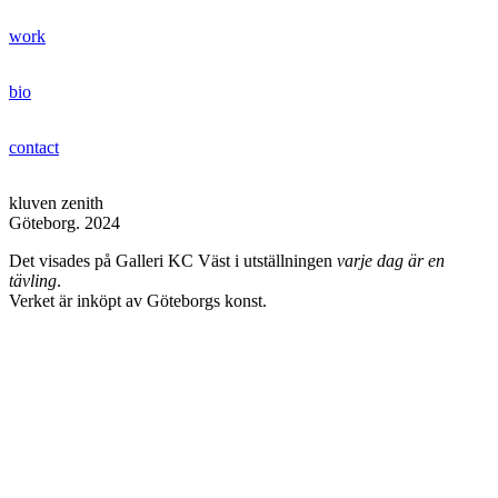
Hoppa
work
till
jonas bentzer
innehåll
bio
contact
kluven zenith
Göteborg. 2024
Det visades på Galleri KC Väst i utställningen
varje dag är en
tävling
.
Verket är inköpt av Göteborgs konst.