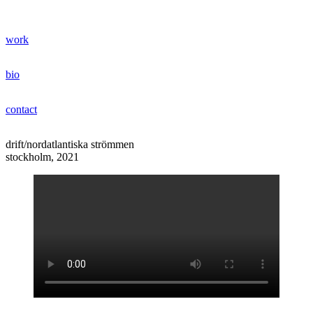
Hoppa
till
jonas bentzer
innehåll
work
bio
contact
drift/nordatlantiska strömmen
stockholm, 2021